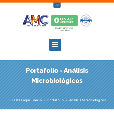
Portafolio - Análisis
Microbiológicos
Tu estas Aqui:
inicio
Portafolio
Análisis Microbiológicos