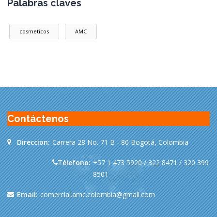
Palabras claves
cosmeticos
AMC
Contáctenos
Direccion:
Carrera 28 No. 71 B - 80 Bogotá, Colombia
Télefono:
+57 1 473 5920 / 322 8471 / 320 399
8501
Email:
comercial.amc.colombia@gmail.com